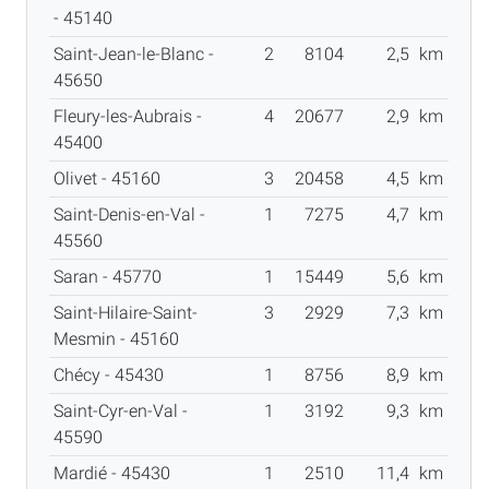
- 45140
Saint-Jean-le-Blanc -
2
8104
2,5
km
45650
Fleury-les-Aubrais -
4
20677
2,9
km
45400
Olivet - 45160
3
20458
4,5
km
Saint-Denis-en-Val -
1
7275
4,7
km
45560
Saran - 45770
1
15449
5,6
km
Saint-Hilaire-Saint-
3
2929
7,3
km
Mesmin - 45160
Chécy - 45430
1
8756
8,9
km
Saint-Cyr-en-Val -
1
3192
9,3
km
45590
Mardié - 45430
1
2510
11,4
km