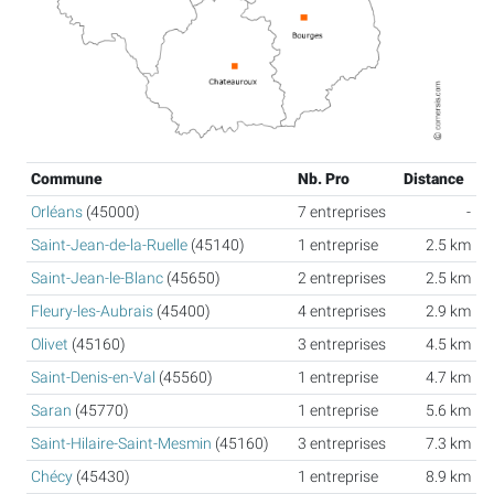
Commune
Nb. Pro
Distance
Orléans
(45000)
7 entreprises
-
Saint-Jean-de-la-Ruelle
(45140)
1 entreprise
2.5 km
Saint-Jean-le-Blanc
(45650)
2 entreprises
2.5 km
Fleury-les-Aubrais
(45400)
4 entreprises
2.9 km
Olivet
(45160)
3 entreprises
4.5 km
Saint-Denis-en-Val
(45560)
1 entreprise
4.7 km
Saran
(45770)
1 entreprise
5.6 km
Saint-Hilaire-Saint-Mesmin
(45160)
3 entreprises
7.3 km
Chécy
(45430)
1 entreprise
8.9 km