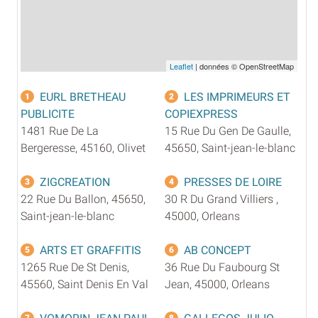
Leaflet
| données © OpenStreetMap
EURL BRETHEAU
LES IMPRIMEURS ET
1
2
PUBLICITE
COPIEXPRESS
1481 Rue De La
15 Rue Du Gen De Gaulle,
Bergeresse, 45160, Olivet
45650, Saint-jean-le-blanc
ZIGCREATION
PRESSES DE LOIRE
3
4
22 Rue Du Ballon, 45650,
30 R Du Grand Villiers ,
Saint-jean-le-blanc
45000, Orleans
ARTS ET GRAFFITIS
AB CONCEPT
5
6
1265 Rue De St Denis,
36 Rue Du Faubourg St
45560, Saint Denis En Val
Jean, 45000, Orleans
7
8