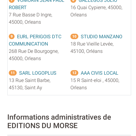
VOMORIN JEAN PAUL
GALLEGOS JULIO
ROBERT
16 Quai Cypierre, 45000,
7 Rue Basse D Ingre,
Orleans
45000, Orleans
EURL PERIGOIS DTC
STUDIO MANZANO
9
10
COMMUNICATION
18 Rue Vieille Levée,
268 Rue De Bourgogne,
45100, Orléans
45000, Orleans
SARL LOGOPLUS
AAA CIVIS LOCAL
11
12
13 Rue Saint Barbe,
15 R Saint-eloi , 45000,
45130, Saint Ay
Orleans
Informations administratives de
EDITIONS DU MORSE