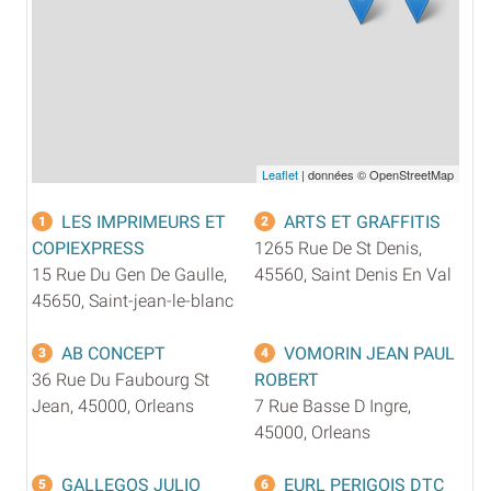
Leaflet
| données © OpenStreetMap
LES IMPRIMEURS ET
ARTS ET GRAFFITIS
1
2
COPIEXPRESS
1265 Rue De St Denis,
15 Rue Du Gen De Gaulle,
45560, Saint Denis En Val
45650, Saint-jean-le-blanc
AB CONCEPT
VOMORIN JEAN PAUL
3
4
36 Rue Du Faubourg St
ROBERT
Jean, 45000, Orleans
7 Rue Basse D Ingre,
45000, Orleans
GALLEGOS JULIO
EURL PERIGOIS DTC
5
6