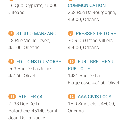
16 Quai Cypierre, 45000,
COMMUNICATION
Orleans
268 Rue De Bourgogne,
45000, Orleans
STUDIO MANZANO
PRESSES DE LOIRE
7
8
18 Rue Vieille Levée,
30 R Du Grand Villiers ,
45100, Orléans
45000, Orleans
EDITIONS DU MORSE
EURL BRETHEAU
9
10
563 Rue De La Juine,
PUBLICITE
45160, Olivet
1481 Rue De La
Bergeresse, 45160, Olivet
ATELIER 64
AAA CIVIS LOCAL
11
12
Zi 38 Rue De La
15 R Saint-eloi , 45000,
Batardiere, 45140, Saint
Orleans
Jean De La Ruelle