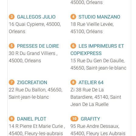
45000, Orleans
GALLEGOS JULIO
STUDIO MANZANO
3
4
16 Quai Cypierre, 45000,
18 Rue Vieille Levée,
Orleans
45100, Orléans
PRESSES DE LOIRE
LES IMPRIMEURS ET
5
6
30 R Du Grand Villiers ,
COPIEXPRESS
45000, Orleans
15 Rue Du Gen De Gaulle,
45650, Saint-jean-le-blanc
ZIGCREATION
ATELIER 64
7
8
22 Rue Du Ballon, 45650,
Zi 38 Rue De La
Saint-jean-le-blanc
Batardiere, 45140, Saint
Jean De La Ruelle
DANIEL PLOT
GRAFITY
9
10
14 R Pierre Et Marie Curie ,
95 Rue Andre Dessaux,
45400, Fleury-les-aubrais
45400, Fleury Les Aubrais