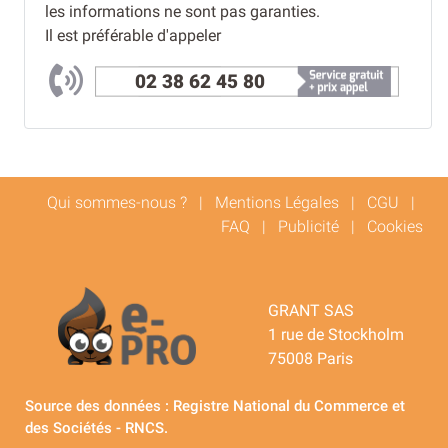
les informations ne sont pas garanties.
Il est préférable d'appeler
02 38 62 45 80
Qui sommes-nous ?
|
Mentions Légales
|
CGU
|
FAQ
|
Publicité
|
Cookies
GRANT SAS
1 rue de Stockholm
75008 Paris
Source des données : Registre National du Commerce et
des Sociétés - RNCS.