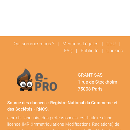
Qui sommes-nous ?
|
Mentions Légales
|
CGU
|
FAQ
|
Publicité
|
Cookies
GRANT SAS
1 rue de Stockholm
75008 Paris
Source des données : Registre National du Commerce et
des Sociétés - RNCS.
e-pro.fr, l'annuaire des professionnels, est titulaire d'une
licence IMR (Immatriculations Modifications Radiations) de