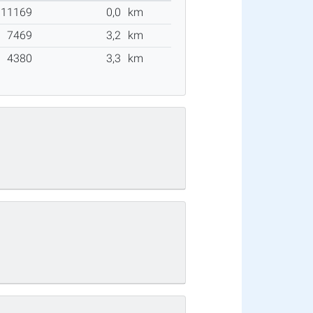
11169
0,0
km
7469
3,2
km
4380
3,3
km