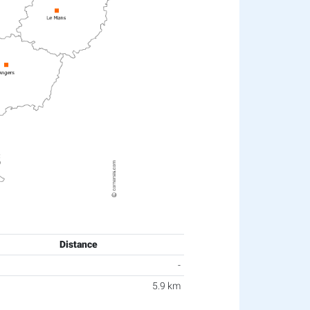
Distance
-
5.9 km