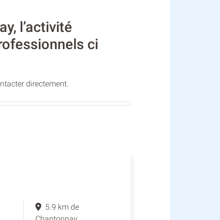
 l’activité
rofessionnels ci
ontacter directement.
5.9 km de
Chantonnay