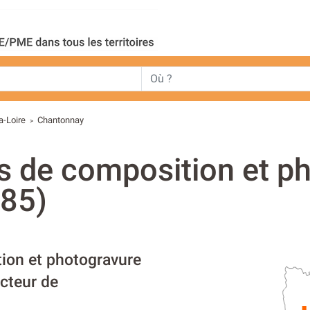
a-Loire
Chantonnay
>
s de composition et p
(85)
tion et photogravure
ecteur de