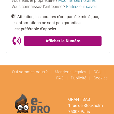
Vous êtes le proprietaire ?
Modifier ces horaires
Vous connaissez l'entreprise ?
Faites-leur savoir
Attention, les horaires n'ont pas été mis à jour,
les informations ne sont pas garanties.
Il est préférable d'appeler
Afficher le Numéro
Qui sommes-nous ?
|
Mentions Légales
|
CGU
|
FAQ
|
Publicité
|
Cookies
GRANT SAS
1 rue de Stockholm
75008 Paris