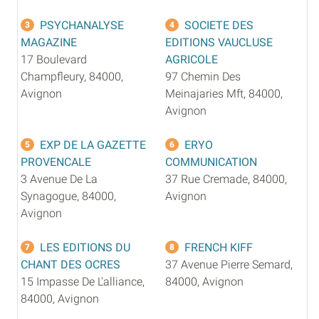
PSYCHANALYSE
SOCIETE DES
3
4
MAGAZINE
EDITIONS VAUCLUSE
17 Boulevard
AGRICOLE
Champfleury, 84000,
97 Chemin Des
Avignon
Meinajaries Mft, 84000,
Avignon
EXP DE LA GAZETTE
ERYO
5
6
PROVENCALE
COMMUNICATION
3 Avenue De La
37 Rue Cremade, 84000,
Synagogue, 84000,
Avignon
Avignon
LES EDITIONS DU
FRENCH KIFF
7
8
CHANT DES OCRES
37 Avenue Pierre Semard,
15 Impasse De L'alliance,
84000, Avignon
84000, Avignon