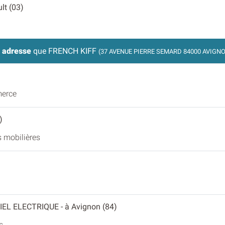
lt (03)
 adresse
que FRENCH KIFF
(37 AVENUE PIERRE SEMARD 84000 AVIGN
merce
)
 mobilières
IEL ELECTRIQUE
- à Avignon (84)
s