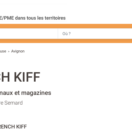
luse
Avignon
>
H KIFF
rnaux et magazines
re Semard
RENCH KIFF