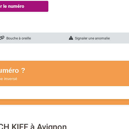
er le numéro
Bouche à oreille
Signaler une anomalie
numéro ?
ue
inversé
H KIFF à Avignon