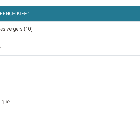
RENCH KIFF :
les-vergers (10)
s
tique