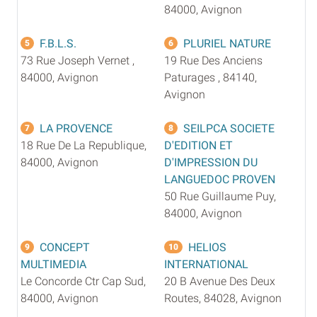
84000, Avignon
F.B.L.S.
PLURIEL NATURE
5
6
73 Rue Joseph Vernet ,
19 Rue Des Anciens
84000, Avignon
Paturages , 84140,
Avignon
LA PROVENCE
SEILPCA SOCIETE
7
8
18 Rue De La Republique,
D'EDITION ET
84000, Avignon
D'IMPRESSION DU
LANGUEDOC PROVEN
50 Rue Guillaume Puy,
84000, Avignon
CONCEPT
HELIOS
9
10
MULTIMEDIA
INTERNATIONAL
Le Concorde Ctr Cap Sud,
20 B Avenue Des Deux
84000, Avignon
Routes, 84028, Avignon