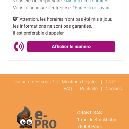
Vous êtes le proprietaire ?
Modifier ces horaires
Vous connaissez l'entreprise ?
Faites-leur savoir
Attention, les horaires n'ont pas été mis à jour,
les informations ne sont pas garanties.
Il est préférable d'appeler
Afficher le numéro
Qui sommes-nous ?
|
Mentions Légales
|
CGU
|
FAQ
|
Publicité
|
Cookies
GRANT SAS
1 rue de Stockholm
75008 Paris