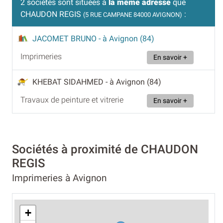
2 sociétés sont situées à
la même adresse
que
CHAUDON REGIS
:
(5 RUE CAMPANE 84000 AVIGNON)
JACOMET BRUNO
- à Avignon (84)
Imprimeries
En savoir +
KHEBAT SIDAHMED
- à Avignon (84)
Travaux de peinture et vitrerie
En savoir +
Sociétés à proximité de CHAUDON
REGIS
Imprimeries à Avignon
+