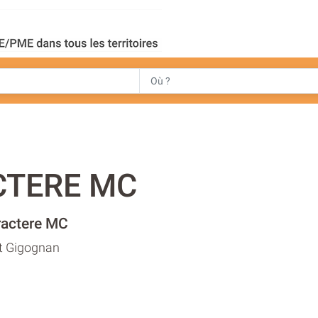
CTERE MC
ractere MC
it Gigognan