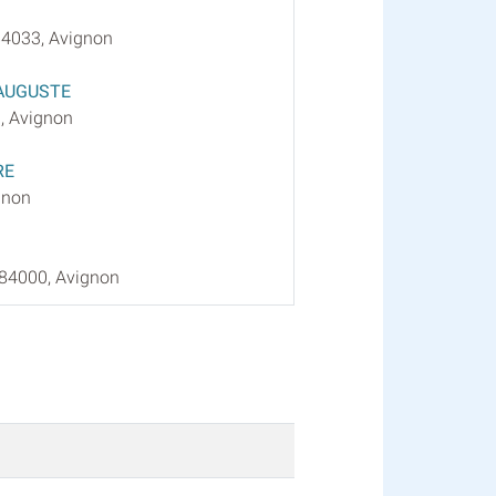
84033, Avignon
AUGUSTE
, Avignon
RE
gnon
 84000, Avignon