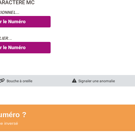
CARACTERE MC
IONNEL...
er le Numéro
IER...
er le Numéro
Bouche à oreille
Signaler une anomalie
numéro ?
ue
inversé