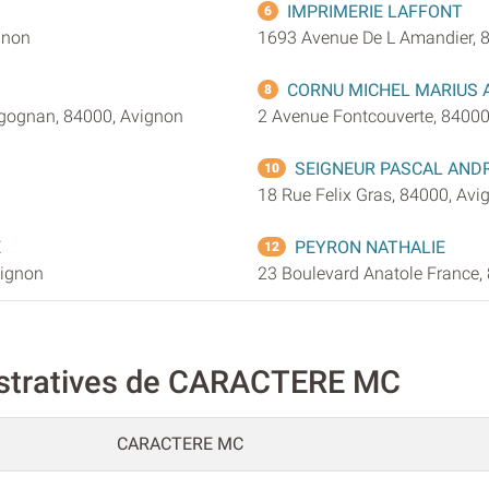
IMPRIMERIE LAFFONT
6
gnon
1693 Avenue De L Amandier, 
CORNU MICHEL MARIUS 
8
igognan, 84000, Avignon
2 Avenue Fontcouverte, 84000
SEIGNEUR PASCAL AND
10
18 Rue Felix Gras, 84000, Avi
E
PEYRON NATHALIE
12
vignon
23 Boulevard Anatole France,
istratives de CARACTERE MC
CARACTERE MC