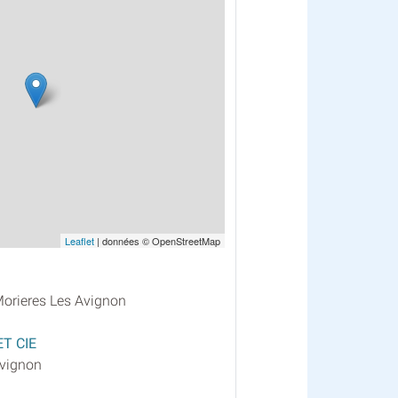
Leaflet
| données © OpenStreetMap
Morieres Les Avignon
T CIE
Avignon