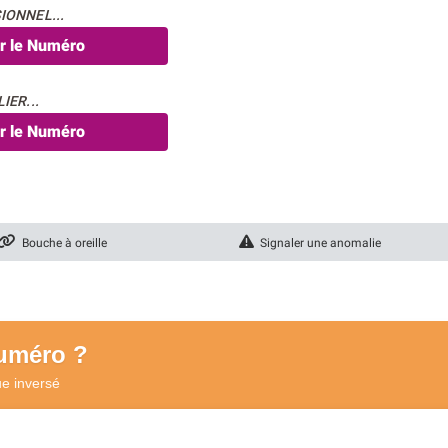
IONNEL...
er le Numéro
IER...
er le Numéro
Bouche à oreille
Signaler une anomalie
numéro ?
ue
inversé