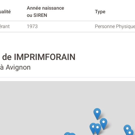
Année naissance
alité
Type
ou SIREN
érant
1973
Personne Physiqu
té de IMPRIMFORAIN
 à Avignon