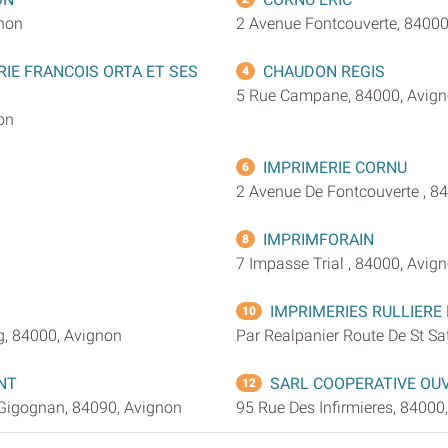
gnon
2 Avenue Fontcouverte, 84000
RIE FRANCOIS ORTA ET SES
CHAUDON REGIS
4
5 Rue Campane, 84000, Avig
on
IMPRIMERIE CORNU
6
2 Avenue De Fontcouverte , 8
IMPRIMFORAIN
8
7 Impasse Trial , 84000, Avig
IMPRIMERIES RULLIERE 
10
g, 84000, Avignon
Par Realpanier Route De St Sa
NT
SARL COOPERATIVE OU
12
 Gigognan, 84090, Avignon
95 Rue Des Infirmieres, 84000