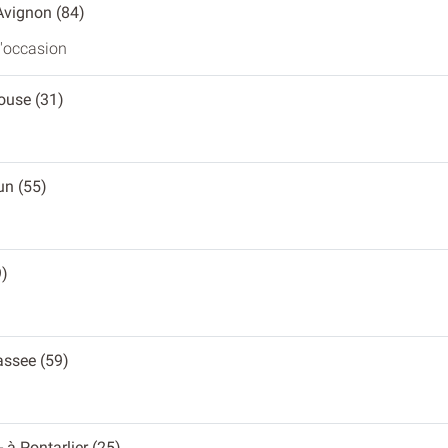
 Avignon (84)
d'occasion
louse (31)
un (55)
9)
assee (59)
- à Pontarlier (25)