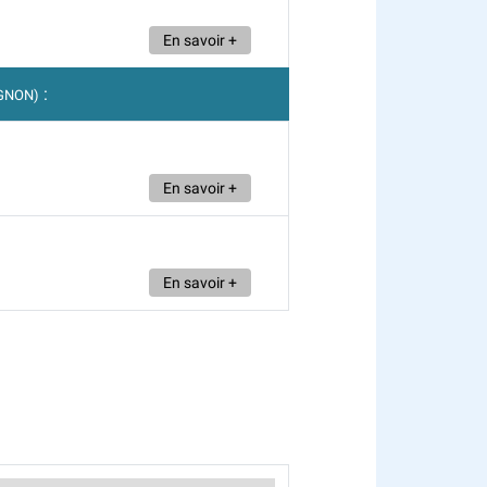
En savoir +
:
IGNON)
En savoir +
En savoir +