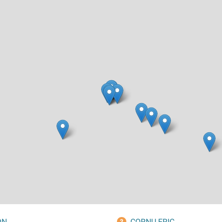
ON
CORNU ERIC
2