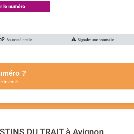
er le numéro
Bouche à oreille
Signaler une anomalie
numéro ?
ue
inversé
STINS DU TRAIT à Avignon