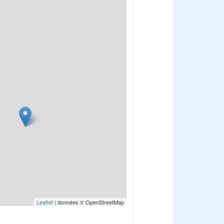
Leaflet
| données © OpenStreetMap