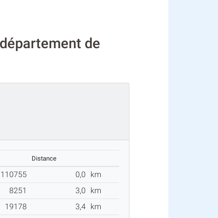
 département de
Distance
110755
0,0
km
8251
3,0
km
19178
3,4
km