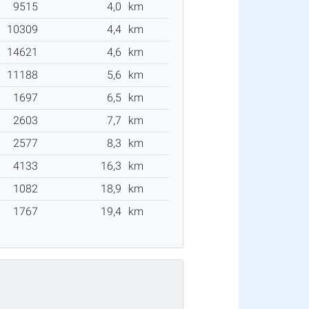
9515
4,0
km
10309
4,4
km
14621
4,6
km
11188
5,6
km
1697
6,5
km
2603
7,7
km
2577
8,3
km
4133
16,3
km
1082
18,9
km
1767
19,4
km