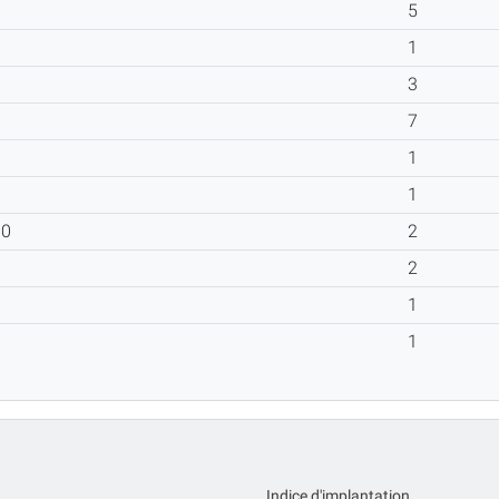
5
1
3
7
1
1
160
2
2
1
1
Indice d'implantation