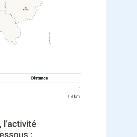
Distance
-
1.8 km
’activité
dessous :