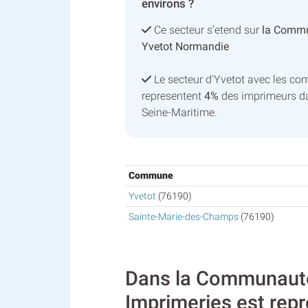
environs ?
Ce secteur s’etend sur
la Comm
Yvetot Normandie
Le secteur d'Yvetot avec les c
representent
4%
des imprimeurs da
Seine-Maritime.
Commune
Yvetot
(76190)
Sainte-Marie-des-Champs
(76190)
Dans la Communauté
Imprimeries est repr