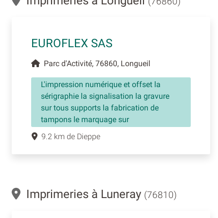
Imprimeries à Longueil
(76860)
EUROFLEX SAS
Parc d'Activité, 76860, Longueil
L'impression numérique et offset la
sérigraphie la signalisation la gravure
sur tous supports la fabrication de
tampons le marquage sur
9.2 km de Dieppe
Imprimeries à Luneray
(76810)