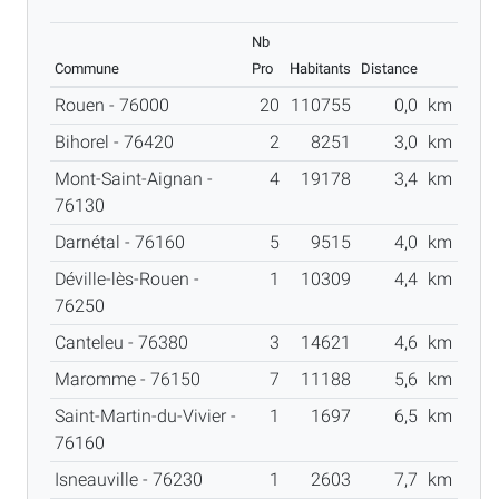
Nb
Commune
Pro
Habitants
Distance
Rouen - 76000
20
110755
0,0
km
Bihorel - 76420
2
8251
3,0
km
Mont-Saint-Aignan -
4
19178
3,4
km
76130
Darnétal - 76160
5
9515
4,0
km
Déville-lès-Rouen -
1
10309
4,4
km
76250
Canteleu - 76380
3
14621
4,6
km
Maromme - 76150
7
11188
5,6
km
Saint-Martin-du-Vivier -
1
1697
6,5
km
76160
Isneauville - 76230
1
2603
7,7
km