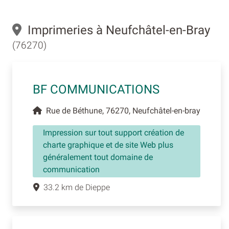
Imprimeries à Neufchâtel-en-Bray
(76270)
BF COMMUNICATIONS
Rue de Béthune, 76270, Neufchâtel-en-bray
Impression sur tout support création de
charte graphique et de site Web plus
généralement tout domaine de
communication
33.2 km de Dieppe