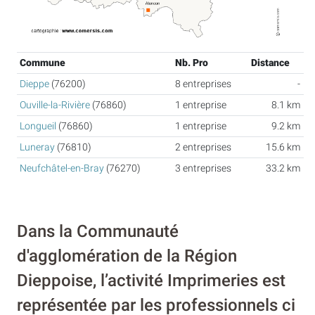
Commune
Nb. Pro
Distance
Dieppe
(76200)
8 entreprises
-
Ouville-la-Rivière
(76860)
1 entreprise
8.1 km
Longueil
(76860)
1 entreprise
9.2 km
Luneray
(76810)
2 entreprises
15.6 km
Neufchâtel-en-Bray
(76270)
3 entreprises
33.2 km
Dans la Communauté
d'agglomération de la Région
Dieppoise, l’activité Imprimeries est
représentée par les professionnels ci