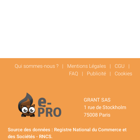
Qui sommes-nous ?
|
Mentions Légales
|
CGU
|
FAQ
|
Publicité
|
Cookies
GRANT SAS
1 rue de Stockholm
75008 Paris
Source des données : Registre National du Commerce et
des Sociétés - RNCS.