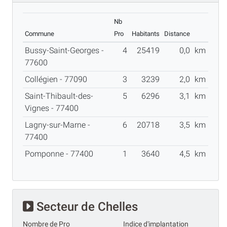
Nb
Commune
Pro
Habitants
Distance
Bussy-Saint-Georges -
4
25419
0,0
km
77600
Collégien - 77090
3
3239
2,0
km
Saint-Thibault-des-
5
6296
3,1
km
Vignes - 77400
Lagny-sur-Marne -
6
20718
3,5
km
77400
Pomponne - 77400
1
3640
4,5
km
Secteur de Chelles
Nombre de Pro
Indice d'implantation