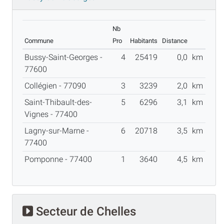
Nb
Commune
Pro
Habitants
Distance
Bussy-Saint-Georges -
4
25419
0,0
km
77600
Collégien - 77090
3
3239
2,0
km
Saint-Thibault-des-
5
6296
3,1
km
Vignes - 77400
Lagny-sur-Marne -
6
20718
3,5
km
77400
Pomponne - 77400
1
3640
4,5
km
Secteur de Chelles