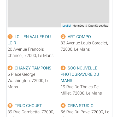
Leaflet
| données © OpenStreetMap
I.C.I. EN VALLEE DU
ART COMPO
1
2
LOIR
83 Avenue Louis Cordelet,
20 Avenue Francois
72000, Le Mans
Chancel, 72000, Le Mans
CHANZY TAMPONS
SOC NOUVELLE
3
4
6 Place George
PHOTOGRAVURE DU
Washington, 72000, Le
MANS
Mans
19 Rue De Thales De
Millet, 72000, Le Mans
TRUC CHOUET
CREA STUDIO
5
6
39 Rue Gambetta, 72000,
56 Rue Du Pave, 72000, Le