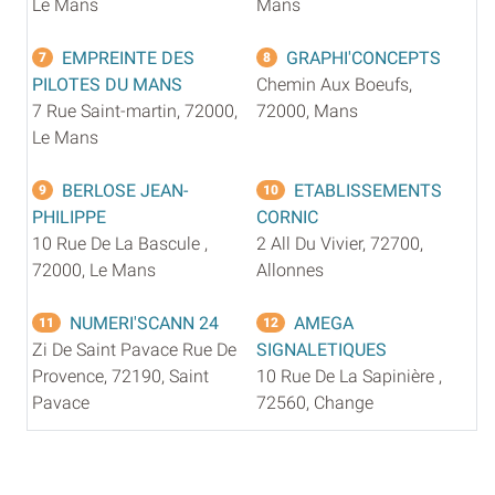
Le Mans
Mans
EMPREINTE DES
GRAPHI'CONCEPTS
7
8
PILOTES DU MANS
Chemin Aux Boeufs,
7 Rue Saint-martin, 72000,
72000, Mans
Le Mans
BERLOSE JEAN-
ETABLISSEMENTS
9
10
PHILIPPE
CORNIC
10 Rue De La Bascule ,
2 All Du Vivier, 72700,
72000, Le Mans
Allonnes
NUMERI'SCANN 24
AMEGA
11
12
Zi De Saint Pavace Rue De
SIGNALETIQUES
Provence, 72190, Saint
10 Rue De La Sapinière ,
Pavace
72560, Change