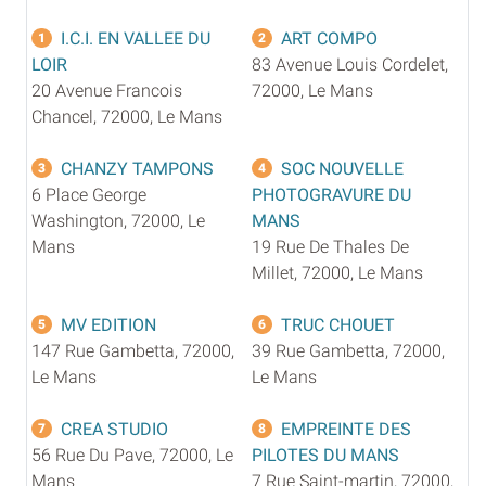
I.C.I. EN VALLEE DU
ART COMPO
1
2
LOIR
83 Avenue Louis Cordelet,
20 Avenue Francois
72000, Le Mans
Chancel, 72000, Le Mans
CHANZY TAMPONS
SOC NOUVELLE
3
4
6 Place George
PHOTOGRAVURE DU
Washington, 72000, Le
MANS
Mans
19 Rue De Thales De
Millet, 72000, Le Mans
MV EDITION
TRUC CHOUET
5
6
147 Rue Gambetta, 72000,
39 Rue Gambetta, 72000,
Le Mans
Le Mans
CREA STUDIO
EMPREINTE DES
7
8
56 Rue Du Pave, 72000, Le
PILOTES DU MANS
Mans
7 Rue Saint-martin, 72000,