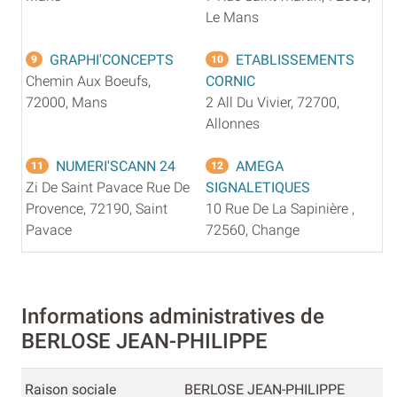
Le Mans
GRAPHI'CONCEPTS
ETABLISSEMENTS
9
10
Chemin Aux Boeufs,
CORNIC
72000, Mans
2 All Du Vivier, 72700,
Allonnes
NUMERI'SCANN 24
AMEGA
11
12
Zi De Saint Pavace Rue De
SIGNALETIQUES
Provence, 72190, Saint
10 Rue De La Sapinière ,
Pavace
72560, Change
Informations administratives de
BERLOSE JEAN-PHILIPPE
Raison sociale
BERLOSE JEAN-PHILIPPE