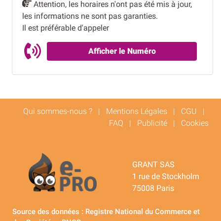
Attention, les horaires n'ont pas été mis à jour,
les informations ne sont pas garanties.
Il est préférable d'appeler
Afficher le Numéro
Qui sommes-nous ?
|
Mentions Légales
|
CGU
|
FAQ
|
Publicité
|
Cookies
GRANT SAS
1 rue de Stockholm
75008 Paris
Source des données : Registre National du Commerce et