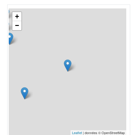
+
−
Leaflet
| données © OpenStreetMap