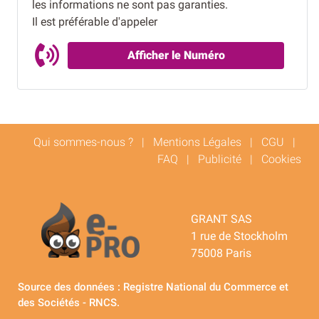
les informations ne sont pas garanties.
Il est préférable d'appeler
Afficher le Numéro
Qui sommes-nous ?
|
Mentions Légales
|
CGU
|
FAQ
|
Publicité
|
Cookies
GRANT SAS
1 rue de Stockholm
75008 Paris
Source des données : Registre National du Commerce et
des Sociétés - RNCS.