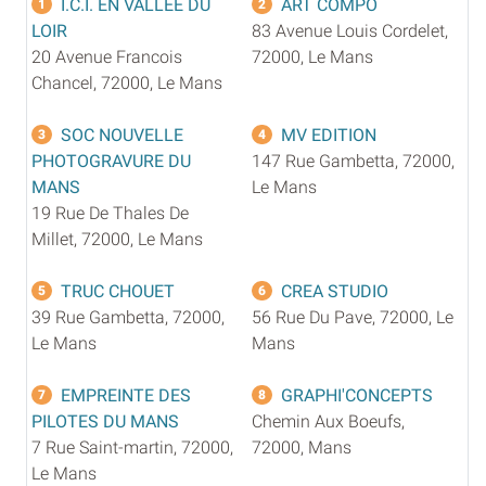
I.C.I. EN VALLEE DU
ART COMPO
1
2
LOIR
83 Avenue Louis Cordelet,
20 Avenue Francois
72000, Le Mans
Chancel, 72000, Le Mans
SOC NOUVELLE
MV EDITION
3
4
PHOTOGRAVURE DU
147 Rue Gambetta, 72000,
MANS
Le Mans
19 Rue De Thales De
Millet, 72000, Le Mans
TRUC CHOUET
CREA STUDIO
5
6
39 Rue Gambetta, 72000,
56 Rue Du Pave, 72000, Le
Le Mans
Mans
EMPREINTE DES
GRAPHI'CONCEPTS
7
8
PILOTES DU MANS
Chemin Aux Boeufs,
7 Rue Saint-martin, 72000,
72000, Mans
Le Mans