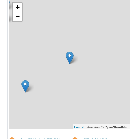
+
−
Leaflet
| données © OpenStreetMap