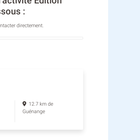
ctivité Édition
ssous :
ontacter directement.
12.7 km de
Guénange