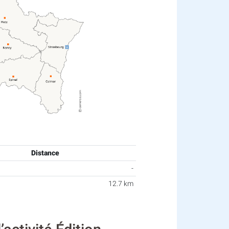
Distance
-
12.7 km