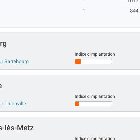
1
1017
1
844
rg
Indice d'implantation
ur Sarrebourg
e
Indice d'implantation
r Thionville
s-lès-Metz
Indice d'implantation