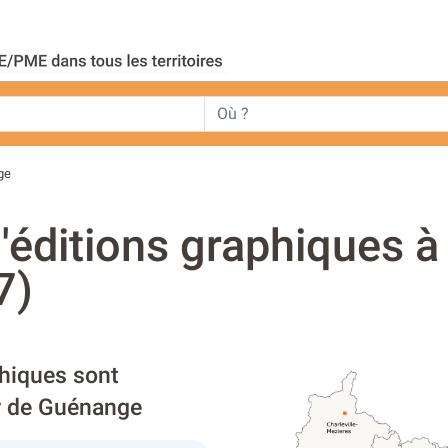
ge
'éditions graphiques à
7)
phiques sont
ur de Guénange