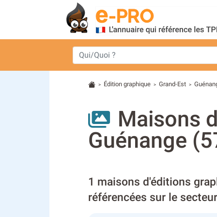
Édition graphique
Grand-Est
Guénan
>
>
>
Maisons d
Guénange (5
1 maisons d'éditions gra
référencées sur le secte