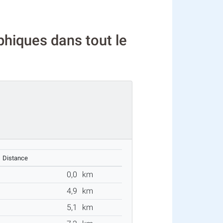
hiques dans tout le
Distance
0,0
km
4,9
km
5,1
km