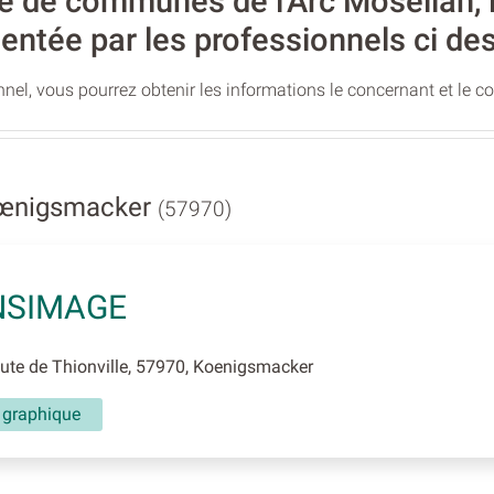
de communes de l'Arc Mosellan, l’a
entée par les professionnels ci de
nel, vous pourrez obtenir les informations le concernant et le c
Kœnigsmacker
(57970)
NSIMAGE
te de Thionville, 57970, Koenigsmacker
n graphique