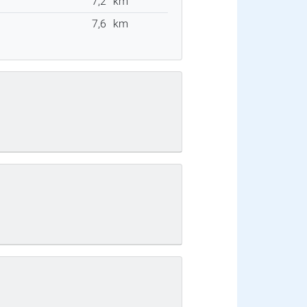
7,2
km
7,6
km