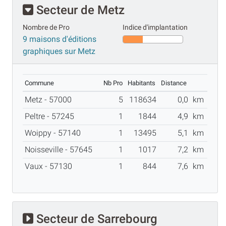
Secteur de Metz
Nombre de Pro
Indice d'implantation
9 maisons d'éditions
graphiques sur Metz
Commune
Nb Pro
Habitants
Distance
Metz - 57000
5
118634
0,0
km
Peltre - 57245
1
1844
4,9
km
Woippy - 57140
1
13495
5,1
km
Noisseville - 57645
1
1017
7,2
km
Vaux - 57130
1
844
7,6
km
Secteur de Sarrebourg