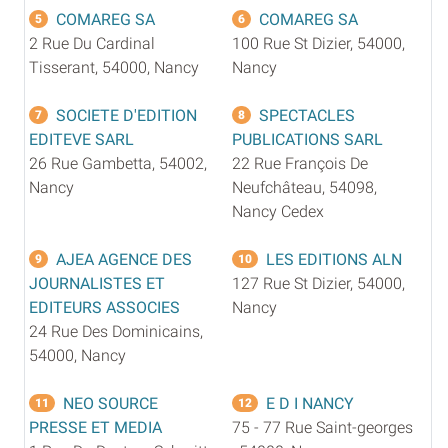
COMAREG SA
COMAREG SA
5
6
2 Rue Du Cardinal
100 Rue St Dizier, 54000,
Tisserant, 54000, Nancy
Nancy
SOCIETE D'EDITION
SPECTACLES
7
8
EDITEVE SARL
PUBLICATIONS SARL
26 Rue Gambetta, 54002,
22 Rue François De
Nancy
Neufchâteau, 54098,
Nancy Cedex
AJEA AGENCE DES
LES EDITIONS ALN
9
10
JOURNALISTES ET
127 Rue St Dizier, 54000,
EDITEURS ASSOCIES
Nancy
24 Rue Des Dominicains,
54000, Nancy
NEO SOURCE
E D I NANCY
11
12
PRESSE ET MEDIA
75 - 77 Rue Saint-georges