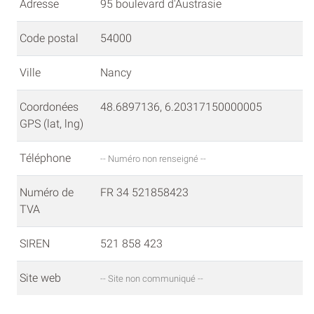
Adresse
95 boulevard d'Austrasie
Code postal
54000
Ville
Nancy
Coordonées
48.6897136, 6.20317150000005
GPS (lat, lng)
Téléphone
-- Numéro non renseigné --
Numéro de
FR 34 521858423
TVA
SIREN
521 858 423
Site web
-- Site non communiqué --