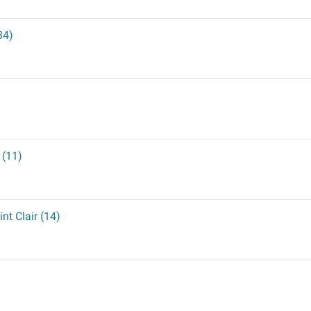
34)
 (11)
int Clair (14)