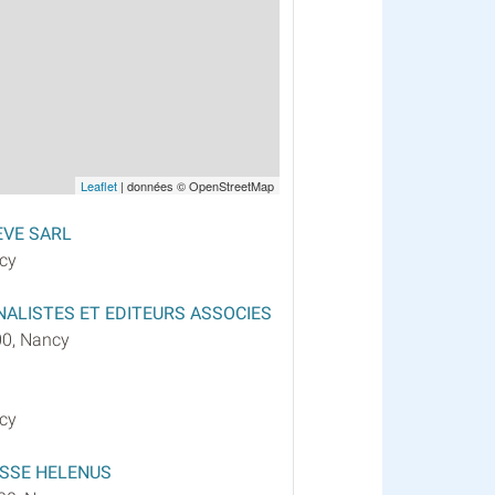
Leaflet
| données © OpenStreetMap
EVE SARL
cy
ALISTES ET EDITEURS ASSOCIES
00, Nancy
cy
ESSE HELENUS