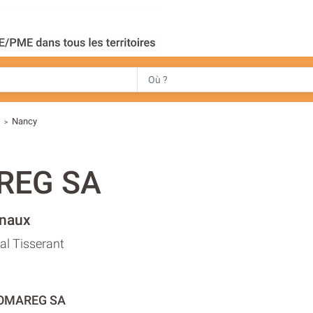
e
Nancy
>
REG SA
rnaux
al Tisserant
COMAREG SA