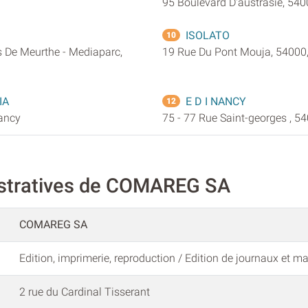
95 Boulevard D'austrasie, 54
ISOLATO
10
 De Meurthe - Mediaparc,
19 Rue Du Pont Mouja, 54000
IA
E D I NANCY
12
Nancy
75 - 77 Rue Saint-georges , 5
istratives de COMAREG SA
COMAREG SA
Edition, imprimerie, reproduction / Edition de journaux et m
2 rue du Cardinal Tisserant