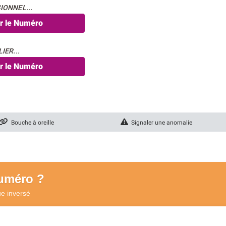
IONNEL...
er le Numéro
IER...
er le Numéro
Bouche à oreille
Signaler une anomalie
numéro ?
ue
inversé