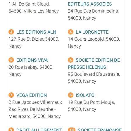
1 All De Saint Cloud,
EDITEURS ASSOCIES
54600, Villers Les Nancy
24 Rue Des Dominicains,
54000, Nancy
LES EDITIONS ALN
LA LORGNETTE
3
4
127 Rue St Dizier, 54000,
14 Cours Leopold, 54000,
Nancy
Nancy
EDITIONS VIVA
SOCIETE EDITION DE
5
6
20 Rue Isabey, 54000,
PRESSE HELENUS
Nancy
95 Boulevard D'austrasie,
54000, Nancy
VEGA EDITION
ISOLATO
7
8
2 Rue Jacques Villermaux
19 Rue Du Pont Mouja,
Zac Rives De Meurthe -
54000, Nancy
Mediaparc, 54000, Nancy
DROIT AU LOGEMENT
SOCIETE FRANCAISE
9
10