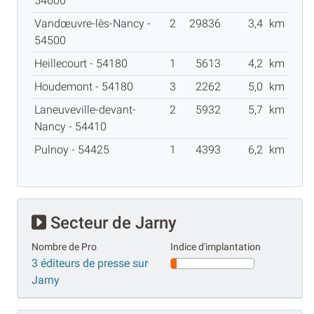
54600
Vandœuvre-lès-Nancy -
2
29836
3,4
km
54500
Heillecourt - 54180
1
5613
4,2
km
Houdemont - 54180
3
2262
5,0
km
Laneuveville-devant-
2
5932
5,7
km
Nancy - 54410
Pulnoy - 54425
1
4393
6,2
km
Secteur de Jarny
Nombre de Pro
Indice d'implantation
3 éditeurs de presse sur
Jarny