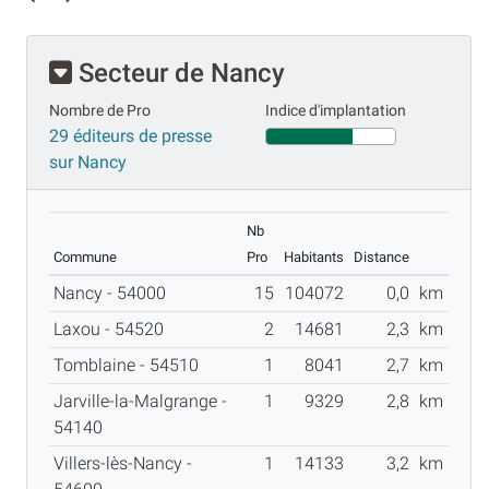
Secteur de Nancy
Nombre de Pro
Indice d'implantation
29 éditeurs de presse
sur Nancy
Nb
Commune
Pro
Habitants
Distance
Nancy - 54000
15
104072
0,0
km
Laxou - 54520
2
14681
2,3
km
Tomblaine - 54510
1
8041
2,7
km
Jarville-la-Malgrange -
1
9329
2,8
km
54140
Villers-lès-Nancy -
1
14133
3,2
km