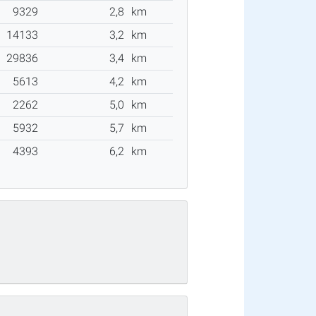
9329
2,8
km
14133
3,2
km
29836
3,4
km
5613
4,2
km
2262
5,0
km
5932
5,7
km
4393
6,2
km