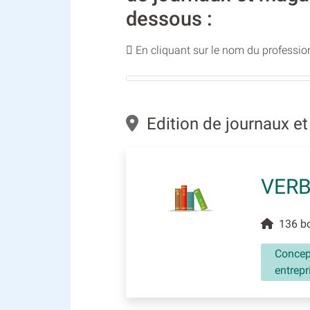
dessous :
En cliquant sur le nom du profession
Edition de journaux 
VER
136 bo
Concept
entrepr