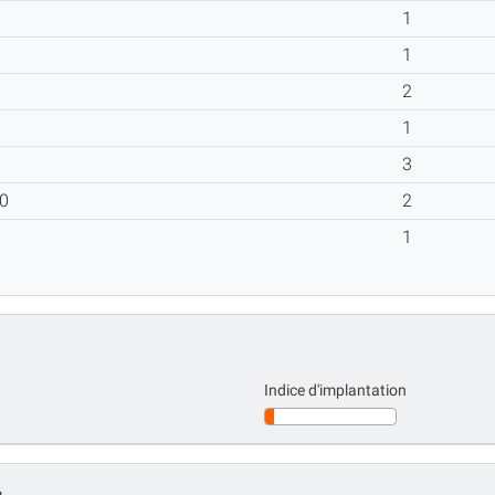
1
1
2
1
3
410
2
1
Indice d'implantation