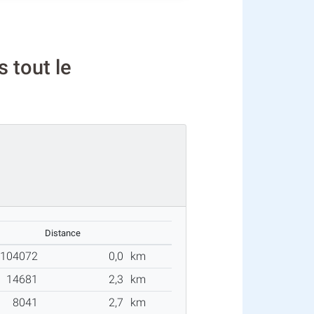
 tout le
Distance
104072
0,0
km
14681
2,3
km
8041
2,7
km