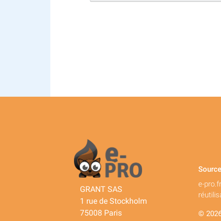
Source
e-pro.f
GRANT SAS
réutili
1 rue de Stockholm
75008 Paris
© 2026