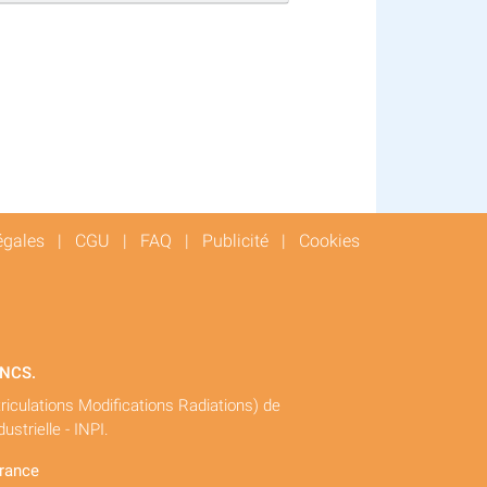
égales
|
CGU
|
FAQ
|
Publicité
|
Cookies
RNCS.
triculations Modifications Radiations) de
ustrielle - INPI.
France