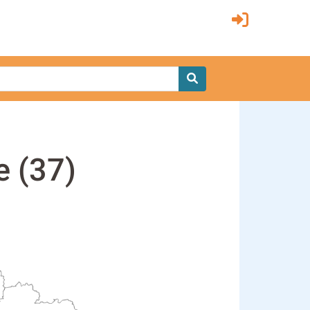
e (37)