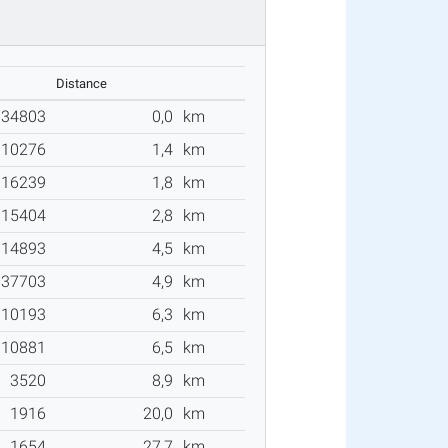
Distance
134803
0,0
km
10276
1,4
km
16239
1,8
km
15404
2,8
km
14893
4,5
km
37703
4,9
km
10193
6,3
km
10881
6,5
km
3520
8,9
km
1916
20,0
km
1654
27,7
km