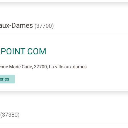
e-aux-Dames
(37700)
 POINT COM
ue Marie Curie, 37700, La ville aux dames
eries
y
(37380)