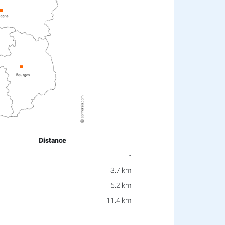
Distance
-
3.7 km
5.2 km
11.4 km