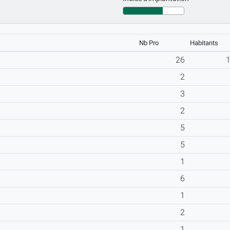
Nb Pro
Habitants
26
2
3
2
5
5
1
6
1
2
1