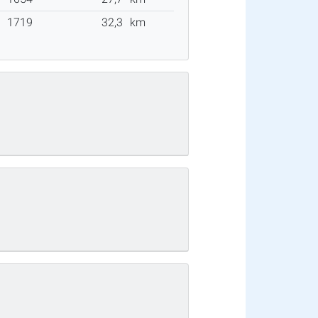
1719
32,3
km