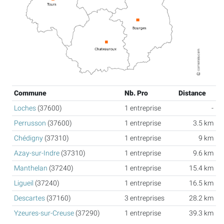
Commune
Nb. Pro
Distance
Loches
(37600)
1 entreprise
-
Perrusson
(37600)
1 entreprise
3.5 km
Chédigny
(37310)
1 entreprise
9 km
Azay-sur-Indre
(37310)
1 entreprise
9.6 km
Manthelan
(37240)
1 entreprise
15.4 km
Ligueil
(37240)
1 entreprise
16.5 km
Descartes
(37160)
3 entreprises
28.2 km
Yzeures-sur-Creuse
(37290)
1 entreprise
39.3 km