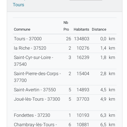
Tours
Nb
Commune
Pro
Habitants
Distance
Tours - 37000
26
134803
0,0
km
la Riche - 37520
2
10276
1,4
km
Saint-Cyr-sur-Loire -
3
16239
1,8
km
37540
Saint-Pierre-des-Corps -
2
15404
2,8
km
37700
Saint-Avertin - 37550
5
14893
4,5
km
Joué-lès-Tours - 37300
5
37703
4,9
km
Fondettes - 37230
1
10193
6,3
km
Chambray-lès-Tours -
6
10881
6,5
km