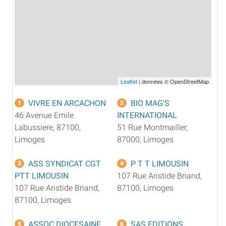
Leaflet
| données © OpenStreetMap
VIVRE EN ARCACHON
BIO MAG'S
1
2
46 Avenue Emile
INTERNATIONAL
Labussiere, 87100,
51 Rue Montmailler,
Limoges
87000, Limoges
ASS SYNDICAT CGT
P T T LIMOUSIN
3
4
PTT LIMOUSIN
107 Rue Aristide Briand,
107 Rue Aristide Briand,
87100, Limoges
87100, Limoges
ASSOC DIOCESAINE
SAS EDITIONS
5
6