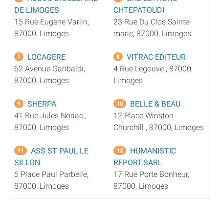
DE LIMOGES
CHTEPATOUDI
15 Rue Eugene Varlin,
23 Rue Du Clos Sainte-
87000, Limoges
marie, 87000, Limoges
LOCAGERE
VITRAC EDITEUR
7
8
62 Avenue Garibaldi,
4 Rue Legouve , 87000,
87000, Limoges
Limoges
SHERPA
BELLE & BEAU
9
10
41 Rue Jules Noriac ,
12 Place Winston
87000, Limoges
Churchill , 87000, Limoges
ASS ST PAUL LE
HUMANISTIC
11
12
SILLON
REPORT.SARL
6 Place Paul Parbelle,
17 Rue Porte Bonheur,
87000, Limoges
87000, Limoges