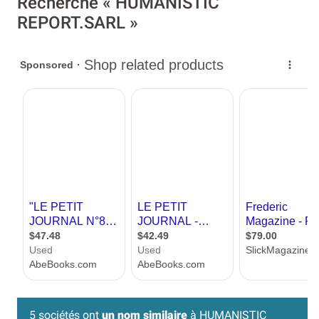
Recherche « HUMANISTIC
REPORT.SARL »
5 sociétés ont
un nom similaire
à HUMANISTIC