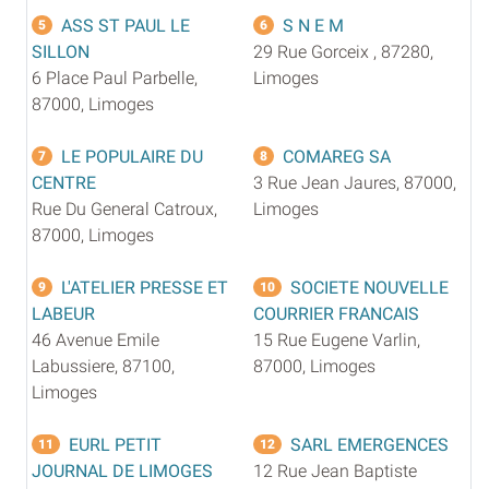
ASS ST PAUL LE
S N E M
5
6
SILLON
29 Rue Gorceix , 87280,
6 Place Paul Parbelle,
Limoges
87000, Limoges
LE POPULAIRE DU
COMAREG SA
7
8
CENTRE
3 Rue Jean Jaures, 87000,
Rue Du General Catroux,
Limoges
87000, Limoges
L'ATELIER PRESSE ET
SOCIETE NOUVELLE
9
10
LABEUR
COURRIER FRANCAIS
46 Avenue Emile
15 Rue Eugene Varlin,
Labussiere, 87100,
87000, Limoges
Limoges
EURL PETIT
SARL EMERGENCES
11
12
JOURNAL DE LIMOGES
12 Rue Jean Baptiste