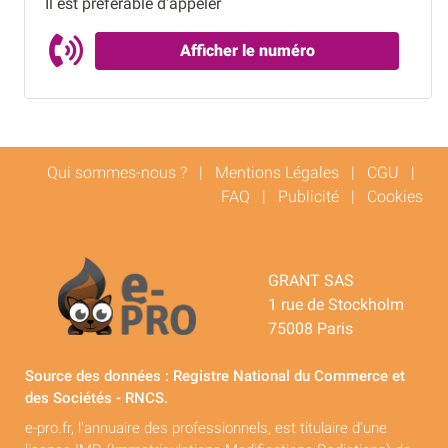
Il est préférable d'appeler
Afficher le numéro
Qui sommes-nous ?
|
Mentions Légales
|
CGU
|
FAQ
|
Publicité
|
Cookies
GRANT SAS
1 rue de Stockholm
75008 Paris
Source des données : Registre National du Commerce et
des Sociétés - RNCS.
e-pro.fr, l'annuaire des professionnels, est titulaire d'une