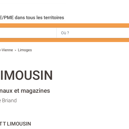
e-Vienne
Limoges
>
 LIMOUSIN
rnaux et magazines
e Briand
 T T LIMOUSIN