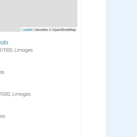
Leaflet
| données © OpenStreetMap
OUDI
 87000, Limoges
es
87000, Limoges
ges