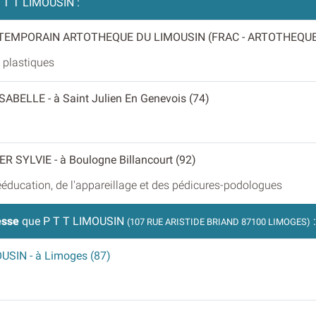
 T T LIMOUSIN :
TEMPORAIN ARTOTHEQUE DU LIMOUSIN (FRAC - ARTOTHEQUE
s plastiques
ISABELLE
- à Saint Julien En Genevois (74)
ER SYLVIE
- à Boulogne Billancourt (92)
rééducation, de l'appareillage et des pédicures-podologues
esse
que P T T LIMOUSIN
:
(107 RUE ARISTIDE BRIAND 87100 LIMOGES)
OUSIN
- à Limoges (87)