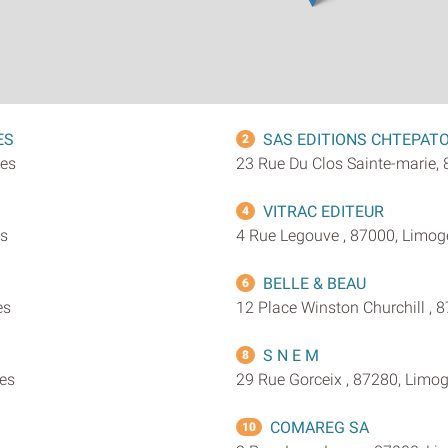
ES
SAS EDITIONS CHTEPAT
2
ges
23 Rue Du Clos Sainte-marie,
VITRAC EDITEUR
4
es
4 Rue Legouve , 87000, Limog
BELLE & BEAU
6
es
12 Place Winston Churchill , 
S N E M
8
ges
29 Rue Gorceix , 87280, Limo
COMAREG SA
10