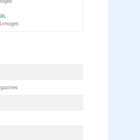
imoges
ARL
 Limoges
agazines