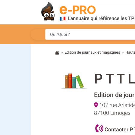
Edition de journaux et magazines
Haut
>
>
P T T
Edition de jou
107 rue Aristid
87100 Limoges
Contacter P