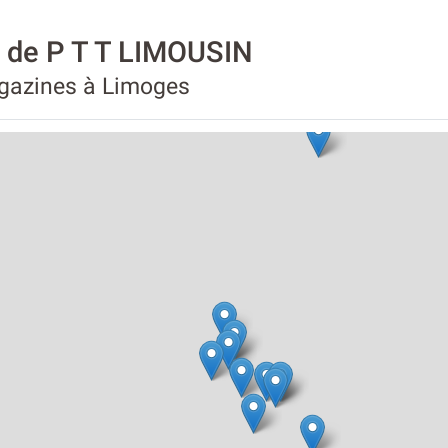
é de P T T LIMOUSIN
agazines à Limoges