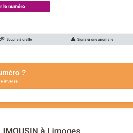
er le numéro
Bouche à oreille
Signaler une anomalie
numéro ?
ue
inversé
 LIMOUSIN à Limoges