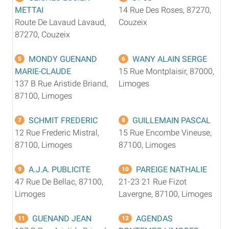
METTAI
14 Rue Des Roses, 87270,
Route De Lavaud Lavaud,
Couzeix
87270, Couzeix
MONDY GUENAND
WANY ALAIN SERGE
5
6
MARIE-CLAUDE
15 Rue Montplaisir, 87000,
137 B Rue Aristide Briand,
Limoges
87100, Limoges
SCHMIT FREDERIC
GUILLEMAIN PASCAL
7
8
12 Rue Frederic Mistral,
15 Rue Encombe Vineuse,
87100, Limoges
87100, Limoges
A.J.A. PUBLICITE
PAREIGE NATHALIE
9
10
47 Rue De Bellac, 87100,
21-23 21 Rue Fizot
Limoges
Lavergne, 87100, Limoges
GUENAND JEAN
AGENDAS
11
12