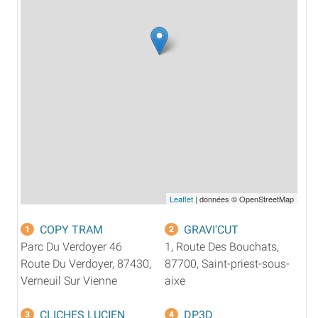
Leaflet
| données © OpenStreetMap
COPY TRAM
GRAVI'CUT
1
2
Parc Du Verdoyer 46
1, Route Des Bouchats,
Route Du Verdoyer, 87430,
87700, Saint-priest-sous-
Verneuil Sur Vienne
aixe
CLICHES LUCIEN
DP3D
3
4