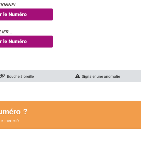
IONNEL...
er le Numéro
IER...
er le Numéro
Bouche à oreille
Signaler une anomalie
numéro ?
ue
inversé