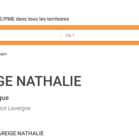
oges
GE NATHALIE
que
zot Lavergne
AREIGE NATHALIE