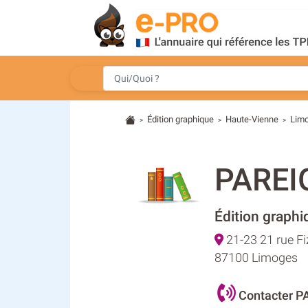
Édition graphique
Haute-Vienne
Lim
>
>
>
PAREI
Édition graphi
21-23 21 rue Fi
87100 Limoges
Contacter P