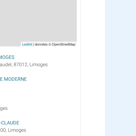
Leaflet
| données © OpenStreetMap
MOGES
audel, 87012, Limoges
RE MODERNE
oges
-CLAUDE
100, Limoges