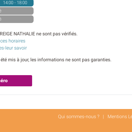
14:00 - 18:00
é
é
REIGE NATHALIE ne sont pas vérifiés.
 ces horaires
es-leur savoir
s été mis à jour, les informations ne sont pas garanties.
méro
Qui sommes-nous ?
|
Mentions L