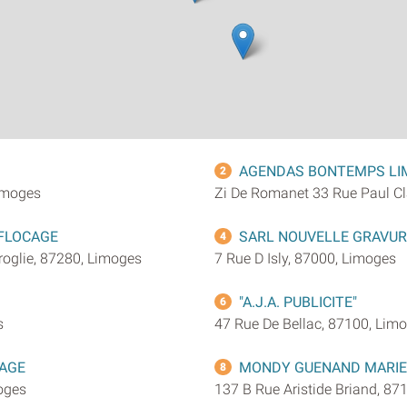
AGENDAS BONTEMPS LI
2
Limoges
Zi De Romanet 33 Rue Paul Cl
 FLOCAGE
SARL NOUVELLE GRAVU
4
roglie, 87280, Limoges
7 Rue D Isly, 87000, Limoges
S
"A.J.A. PUBLICITE"
6
s
47 Rue De Bellac, 87100, Lim
MAGE
MONDY GUENAND MARIE
8
moges
137 B Rue Aristide Briand, 87