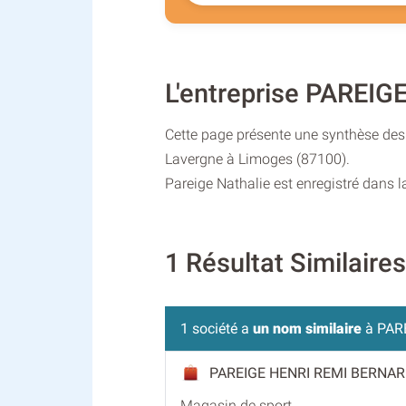
L'entreprise PAREI
Cette page présente une synthèse des i
Lavergne à Limoges (87100).
Pareige Nathalie est enregistré dans l
1 Résultat Similair
1 société a
un nom similaire
à PAR
PAREIGE HENRI REMI BERNA
Magasin de sport