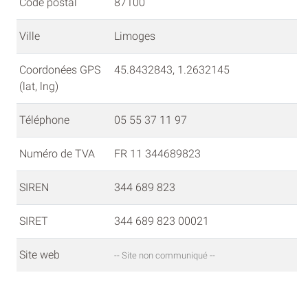
Code postal
87100
Ville
Limoges
Coordonées GPS
45.8432843, 1.2632145
(lat, lng)
Téléphone
05 55 37 11 97
Numéro de TVA
FR 11 344689823
SIREN
344 689 823
SIRET
344 689 823 00021
Site web
-- Site non communiqué --