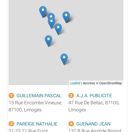
Leaflet
| données © OpenStreetMap
GUILLEMAIN PASCAL
A.J.A. PUBLICITE
1
2
15 Rue Encombe Vineuse,
47 Rue De Bellac, 87100,
87100, Limoges
Limoges
PAREIGE NATHALIE
GUENAND JEAN
3
4
21-23 21 Rue Fizot
137 B Rue Aristide Briand,