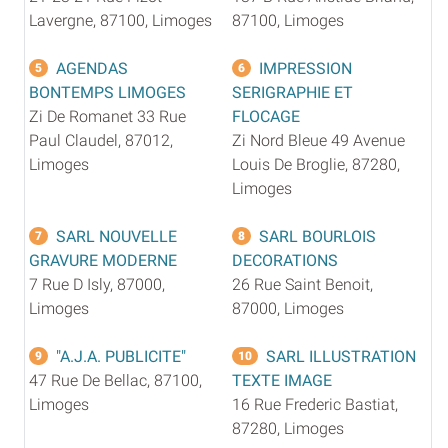
Lavergne, 87100, Limoges
87100, Limoges
AGENDAS
IMPRESSION
5
6
BONTEMPS LIMOGES
SERIGRAPHIE ET
Zi De Romanet 33 Rue
FLOCAGE
Paul Claudel, 87012,
Zi Nord Bleue 49 Avenue
Limoges
Louis De Broglie, 87280,
Limoges
SARL NOUVELLE
SARL BOURLOIS
7
8
GRAVURE MODERNE
DECORATIONS
7 Rue D Isly, 87000,
26 Rue Saint Benoit,
Limoges
87000, Limoges
"A.J.A. PUBLICITE"
SARL ILLUSTRATION
9
10
47 Rue De Bellac, 87100,
TEXTE IMAGE
Limoges
16 Rue Frederic Bastiat,
87280, Limoges