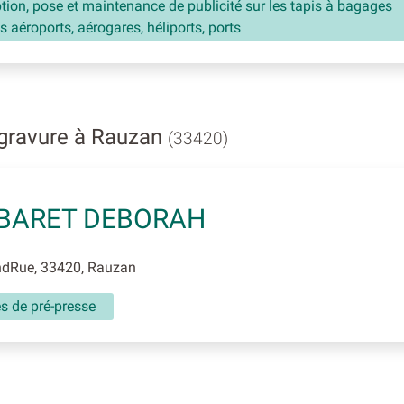
ion, pose et maintenance de publicité sur les tapis à bagages
s aéroports, aérogares, héliports, ports
gravure à Rauzan
(33420)
BARET DEBORAH
dRue, 33420, Rauzan
és de pré-presse