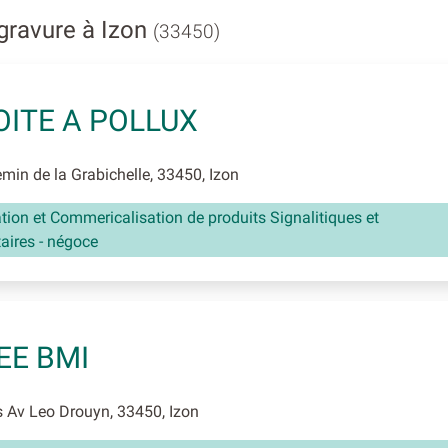
ravure à Izon
(33450)
OITE A POLLUX
in de la Grabichelle, 33450, Izon
tion et Commericalisation de produits Signalitiques et
taires - négoce
EE BMI
 Av Leo Drouyn, 33450, Izon