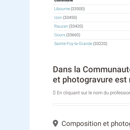
Commune
Libourne
(33500)
Izon
(33450)
Rauzan
(33420)
Gours
(33660)
Sainte-Foy-la-Grande
(33220)
Dans la Communauté 
et photogravure est 
En cliquant sur le nom du profession
Composition et photog