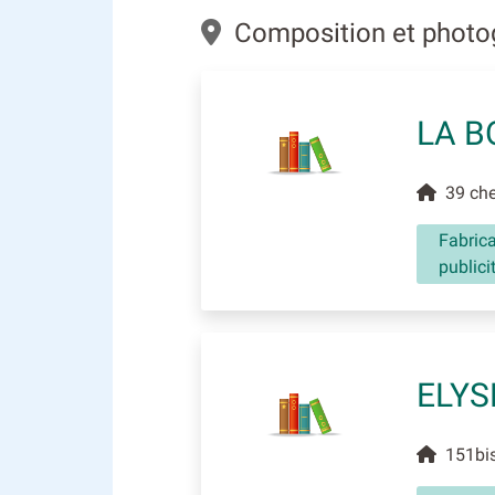
Composition et photog
LA B
39 chem
Fabrica
publici
ELYS
151bis