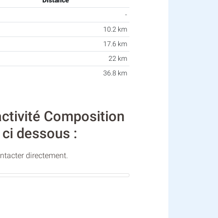
Distance
-
10.2 km
17.6 km
22 km
36.8 km
activité Composition
 ci dessous :
ontacter directement.