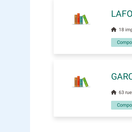
LAFO
18 imp
Compos
GARC
63 rue 
Compos