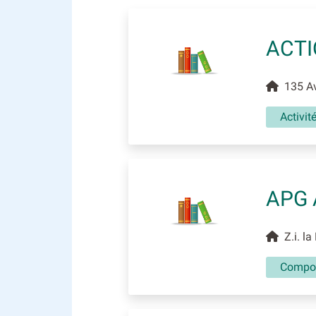
ACTI
135 Av
Activit
APG 
Z.i. la
Compos