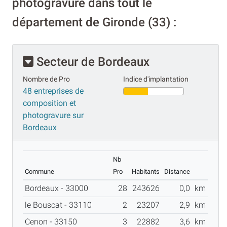
photogravure dans tout le
département de Gironde (33) :
Secteur de Bordeaux
Nombre de Pro
Indice d'implantation
48 entreprises de
composition et
photogravure sur
Bordeaux
Nb
Commune
Pro
Habitants
Distance
Bordeaux - 33000
28
243626
0,0
km
le Bouscat - 33110
2
23207
2,9
km
Cenon - 33150
3
22882
3,6
km