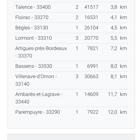
Talence - 33400
2
41517
3,8
km
Floirac - 33270
2
16531
4,1
km
Bègles - 33130
1
26104
4,5
km
Lormont - 33310
3
20770
5,5
km
Artigues-près-Bordeaux
1
7821
7,2
km
- 33370
Bassens - 33530
1
6991
8,0
km
Villenave-d'Ornon -
3
30663
8,1
km
33140
Ambarès-et-Lagrave -
1
14609
11,7
km
33440
Parempuyre - 33290
1
7922
12,0
km