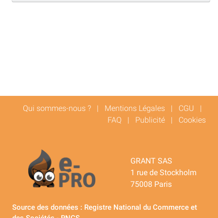
Qui sommes-nous ?
|
Mentions Légales
|
CGU
|
FAQ
|
Publicité
|
Cookies
GRANT SAS
1 rue de Stockholm
75008 Paris
Source des données : Registre National du Commerce et