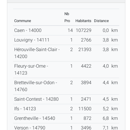
Nb
Commune
Pro
Habitants
Distance
Caen - 14000
14
107229
0,0
km
Louvigny - 14111
1
2766
3,8
km
Hérouville-Saint-Clair -
2
21393
3,8
km
14200
Fleury-sur-Orne -
1
4422
4,0
km
14123
Bretteville-sur-Odon -
2
3894
4,4
km
14760
Saint-Contest - 14280
1
2471
4,5
km
Ifs - 14123
2
11500
5,2
km
Grentheville - 14540
1
872
6,8
km
Verson - 14790
1
3496
7,1
km