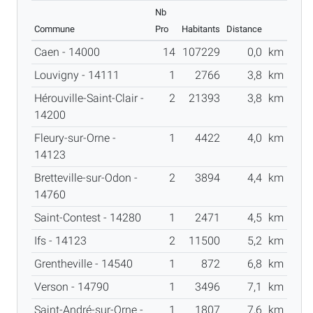
Nb
Commune
Pro
Habitants
Distance
Caen - 14000
14
107229
0,0
km
Louvigny - 14111
1
2766
3,8
km
Hérouville-Saint-Clair -
2
21393
3,8
km
14200
Fleury-sur-Orne -
1
4422
4,0
km
14123
Bretteville-sur-Odon -
2
3894
4,4
km
14760
Saint-Contest - 14280
1
2471
4,5
km
Ifs - 14123
2
11500
5,2
km
Grentheville - 14540
1
872
6,8
km
Verson - 14790
1
3496
7,1
km
Saint-André-sur-Orne -
1
1807
7,6
km