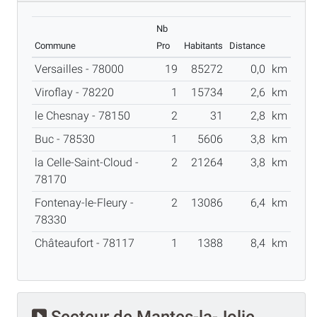
Nb
Commune
Pro
Habitants
Distance
Versailles - 78000
19
85272
0,0
km
Viroflay - 78220
1
15734
2,6
km
le Chesnay - 78150
2
31
2,8
km
Buc - 78530
1
5606
3,8
km
la Celle-Saint-Cloud -
2
21264
3,8
km
78170
Fontenay-le-Fleury -
2
13086
6,4
km
78330
Châteaufort - 78117
1
1388
8,4
km
Secteur de Mantes-la-Jolie