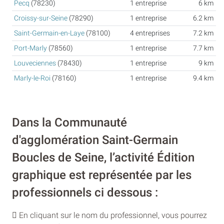
Pecq
(78230)
1 entreprise
6 km
Croissy-sur-Seine
(78290)
1 entreprise
6.2 km
Saint-Germain-en-Laye
(78100)
4 entreprises
7.2 km
Port-Marly
(78560)
1 entreprise
7.7 km
Louveciennes
(78430)
1 entreprise
9 km
Marly-le-Roi
(78160)
1 entreprise
9.4 km
Dans la Communauté
d'agglomération Saint-Germain
Boucles de Seine, l’activité Édition
graphique est représentée par les
professionnels ci dessous :
En cliquant sur le nom du professionnel, vous pourrez