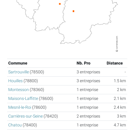
Commune
Nb. Pro
Distance
Sartrouville
(78500)
3 entreprises
-
Houilles
(78800)
3 entreprises
1.5 km
Montesson
(78360)
1 entreprise
2 km
Maisons-Laffitte
(78600)
1 entreprise
2.1 km
Mesnil-le-Roi
(78600)
1 entreprise
2.4 km
Carrières-sur-Seine
(78420)
2 entreprises
3 km
Chatou
(78400)
1 entreprise
4.7 km