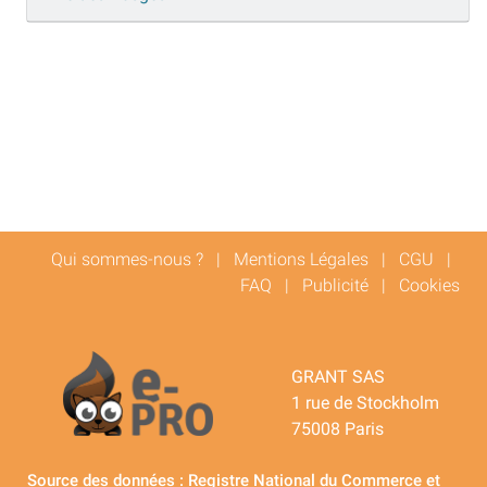
Qui sommes-nous ?
|
Mentions Légales
|
CGU
|
FAQ
|
Publicité
|
Cookies
GRANT SAS
1 rue de Stockholm
75008 Paris
Source des données : Registre National du Commerce et