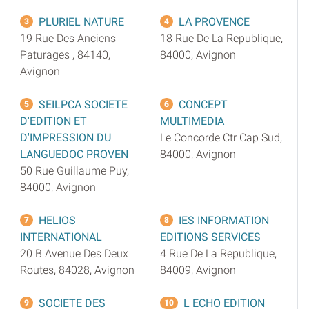
PLURIEL NATURE
LA PROVENCE
3
4
19 Rue Des Anciens
18 Rue De La Republique,
Paturages , 84140,
84000, Avignon
Avignon
SEILPCA SOCIETE
CONCEPT
5
6
D'EDITION ET
MULTIMEDIA
D'IMPRESSION DU
Le Concorde Ctr Cap Sud,
LANGUEDOC PROVEN
84000, Avignon
50 Rue Guillaume Puy,
84000, Avignon
HELIOS
IES INFORMATION
7
8
INTERNATIONAL
EDITIONS SERVICES
20 B Avenue Des Deux
4 Rue De La Republique,
Routes, 84028, Avignon
84009, Avignon
SOCIETE DES
L ECHO EDITION
9
10