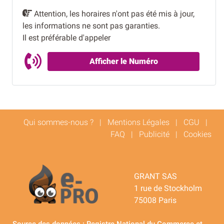
Attention, les horaires n'ont pas été mis à jour,
les informations ne sont pas garanties.
Il est préférable d'appeler
Afficher le Numéro
Qui sommes-nous ?
|
Mentions Légales
|
CGU
|
FAQ
|
Publicité
|
Cookies
GRANT SAS
1 rue de Stockholm
75008 Paris