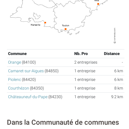
Commune
Nb. Pro
Distance
Orange
(84100)
2 entreprises
-
Camaret-sur-Aigues
(84850)
1 entreprise
6 km
Piolenc
(84420)
1 entreprise
6 km
Courthézon
(84350)
1 entreprise
8 km
Châteauneuf-du-Pape
(84230)
1 entreprise
9.2 km
Dans la Communauté de communes