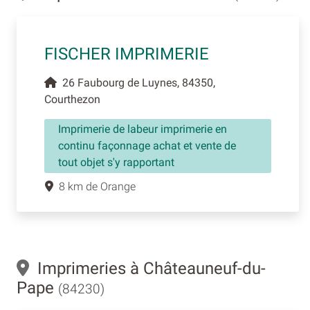
FISCHER IMPRIMERIE
26 Faubourg de Luynes, 84350,
Courthezon
Imprimerie de labeur imprimerie en
continu façonnage achat et vente de
tout objet s'y rapportant
8 km de Orange
Imprimeries à Châteauneuf-du-
Pape
(84230)