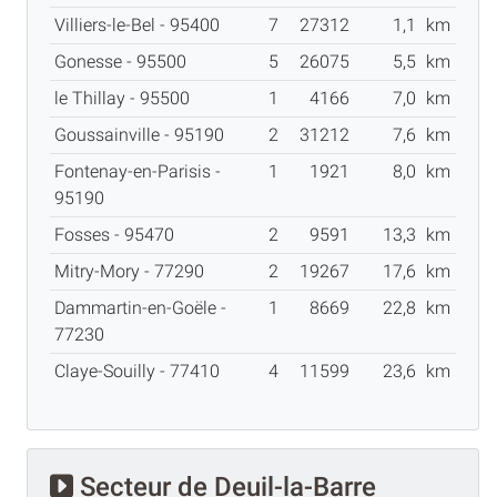
Villiers-le-Bel - 95400
7
27312
1,1
km
Gonesse - 95500
5
26075
5,5
km
le Thillay - 95500
1
4166
7,0
km
Goussainville - 95190
2
31212
7,6
km
Fontenay-en-Parisis -
1
1921
8,0
km
95190
Fosses - 95470
2
9591
13,3
km
Mitry-Mory - 77290
2
19267
17,6
km
Dammartin-en-Goële -
1
8669
22,8
km
77230
Claye-Souilly - 77410
4
11599
23,6
km
Secteur de Deuil-la-Barre