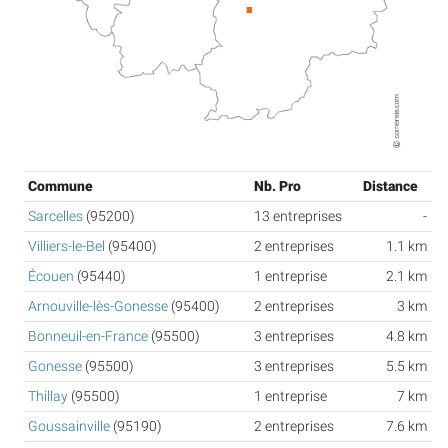
Commune
Nb. Pro
Distance
Sarcelles
(95200)
13 entreprises
-
Villiers-le-Bel
(95400)
2 entreprises
1.1 km
Écouen
(95440)
1 entreprise
2.1 km
Arnouville-lès-Gonesse
(95400)
2 entreprises
3 km
Bonneuil-en-France
(95500)
3 entreprises
4.8 km
Gonesse
(95500)
3 entreprises
5.5 km
Thillay
(95500)
1 entreprise
7 km
Goussainville
(95190)
2 entreprises
7.6 km