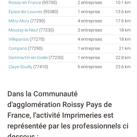
Roissy-en-France
(95700)
2 entreprises
10.1 km
Épiais-lès-Louvres
(95380)
1 entreprise
13.6 km
Mitry-Mory
(77290)
4 entreprises
17.6 km
Moussy-le-Neuf
(77230)
3 entreprises
18 km
Villeparisis
(77270)
4 entreprises
18 km
Compans
(77290)
1 entreprise
21 km
Dammartin-en-Goële
(77230)
1 entreprise
22.8 km
Claye-Souilly
(77410)
6 entreprises
23.6 km
Dans la Communauté
d'agglomération Roissy Pays de
France, l’activité Imprimeries est
représentée par les professionnels ci
dessous :