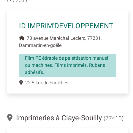
(77231)
ID IMPRIM'DEVELOPPEMENT
73 avenue Maréchal Leclerc, 77231,
Dammartin-en-goële
Film PE étirable de palettisation manuel
ou machines. Films imprimés. Rubans
adhésifs.
22.8 km de Sarcelles
Imprimeries à Claye-Souilly
(77410)