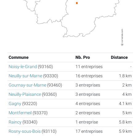
Commune
Nb. Pro
Distance
Noisy-le-Grand
(93160)
11 entreprises
-
Neuilly-sur-Marne
(93330)
16 entreprises
1.8 km
Gournay-sur-Marne
(93460)
3 entreprises
2 km
Neuilly-Plaisance
(93360)
3 entreprises
4 km
Gagny
(93220)
4 entreprises
4.1 km
Montfermeil
(93370)
2 entreprises
5 km
Raincy
(93340)
1 entreprise
5.8 km
Rosny-sous-Bois
(93110)
17 entreprises
5.9 km