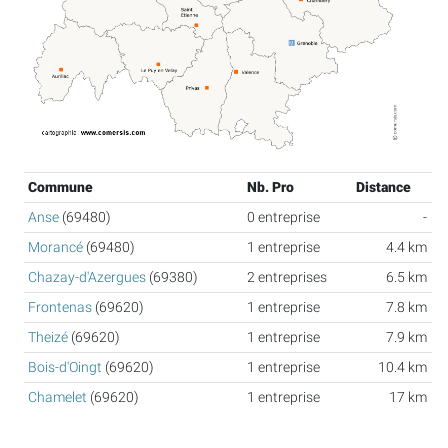
Commune
Nb. Pro
Distance
Anse
(69480)
0 entreprise
-
Morancé
(69480)
1 entreprise
4.4 km
Chazay-d'Azergues
(69380)
2 entreprises
6.5 km
Frontenas
(69620)
1 entreprise
7.8 km
Theizé
(69620)
1 entreprise
7.9 km
Bois-d'Oingt
(69620)
1 entreprise
10.4 km
Chamelet
(69620)
1 entreprise
17 km