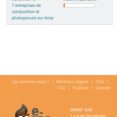
7 entreprises de
composition et
photogravure sur Anse
Qui sommes-nous ?
|
Mentions Légales
|
CGU
|
FAQ
|
Publicité
|
Cookies
GRANT SAS
1 rue de Stockholm