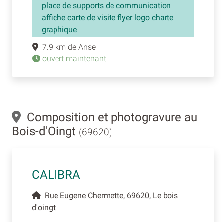
place de supports de communication
affiche carte de visite flyer logo charte
graphique
7.9 km de Anse
ouvert maintenant
Composition et photogravure au
Bois-d'Oingt
(69620)
CALIBRA
Rue Eugene Chermette, 69620, Le bois
d'oingt