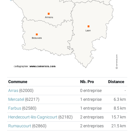
Commune
Nb. Pro
Distance
Arras
(62000)
0 entreprise
-
Mercatel
(62217)
1 entreprise
6.3 km
Farbus
(62580)
1 entreprise
8.5 km
Hendecourt-lès-Cagnicourt
(62182)
2 entreprises
15.7 km
Rumaucourt
(62860)
2 entreprises
21.5 km