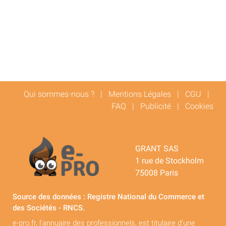
Qui sommes-nous ?
|
Mentions Légales
|
CGU
|
FAQ
|
Publicité
|
Cookies
GRANT SAS
1 rue de Stockholm
75008 Paris
Source des données : Registre National du Commerce et
des Sociétés - RNCS.
e-pro.fr, l'annuaire des professionnels, est titulaire d'une