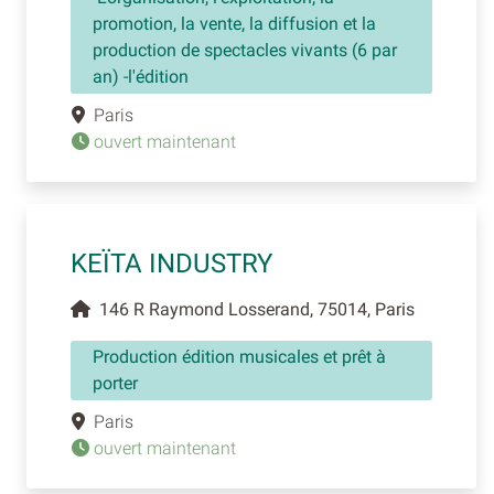
promotion, la vente, la diffusion et la
production de spectacles vivants (6 par
an) -l'édition
Paris
ouvert maintenant
KEÏTA INDUSTRY
146 R Raymond Losserand, 75014, Paris
Production édition musicales et prêt à
porter
Paris
ouvert maintenant