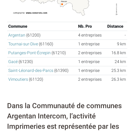
Commune
Nb. Pro
Distance
Argentan
(61200)
4 entreprises
-
Tournai-sur-Dive
(61160)
1 entreprise
9 km
Putanges-Pont-Écrepin
(61210)
2 entreprises
16.8 km
Gacé
(61230)
1 entreprise
24 km
Saint-Léonard-des-Parcs
(61390)
1 entreprise
25.3 km
Vimoutiers
(61120)
2 entreprises
26.3 km
Dans la Communauté de communes
Argentan Intercom, l’activité
Imprimeries est représentée par les